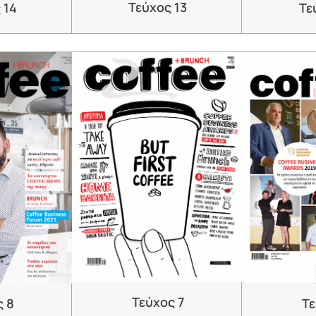
Τεύχος 13
Τε
 14
Τεύχος 7
ς 8
Τε