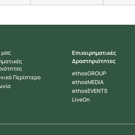
 μας
Επιχειρηματικές
Δραστηριότητες
ηματικές
ριότητες
ethosGROUP
νικό Περίπτερο
ethosMEDIA
ωνία
ethosEVENTS
LiveOn