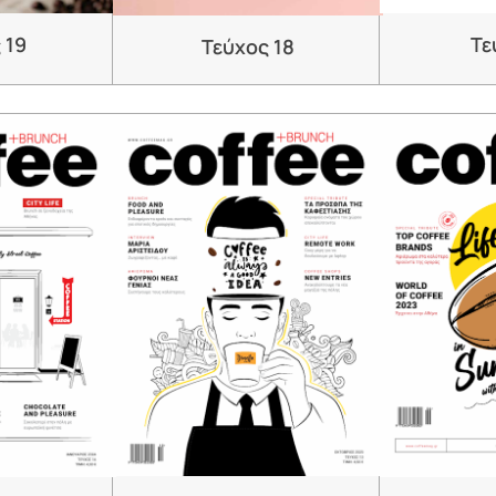
 19
Τε
Τεύχος 18