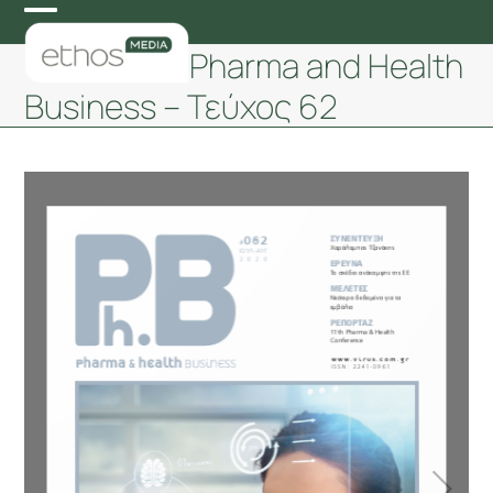
Skip
Open
Close
to
Pharma and Health
mobile
mobile
content
Business – Τεύχος 62
menu
menu