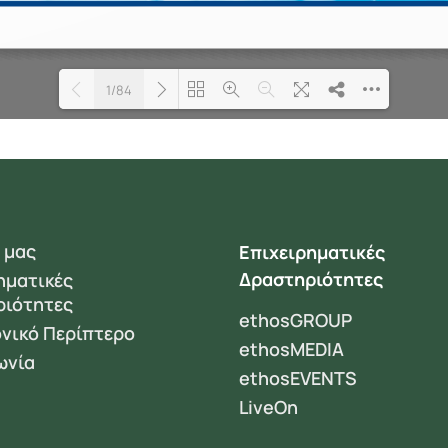
1/84
Loading PDF 100% ...
 μας
Επιχειρηματικές
Δραστηριότητες
ηματικές
ριότητες
ethosGROUP
νικό Περίπτερο
ethosMEDIA
ωνία
ethosEVENTS
LiveOn