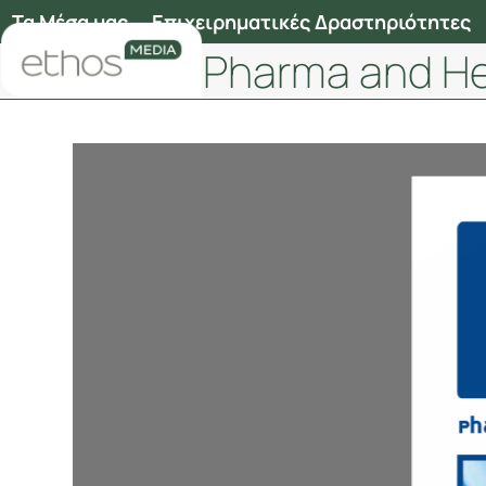
Skip
Τα Μέσα μας
Επιχειρηματικές Δραστηριότητες
to
Pharma and He
content