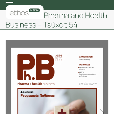
Skip
Open
Close
to
Pharma and Health
mobile
mobile
content
Business – Τεύχος 54
menu
menu