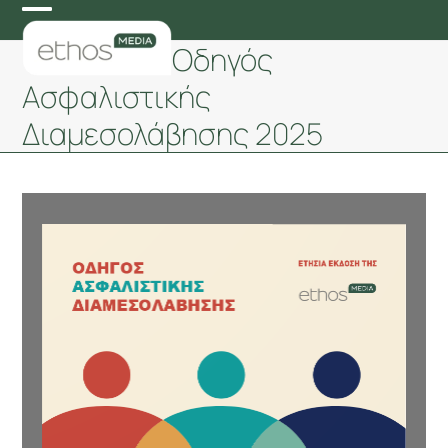
Skip
Open
Close
to
Οδηγός
mobile
mobile
content
Ασφαλιστικής
menu
menu
Διαμεσολάβησης 2025