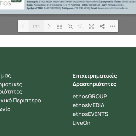
1/12
Loading PDF 50% ...
 μας
Επιχειρηματικές
Δραστηριότητες
ηματικές
ριότητες
ethosGROUP
νικό Περίπτερο
ethosMEDIA
ωνία
ethosEVENTS
LiveOn