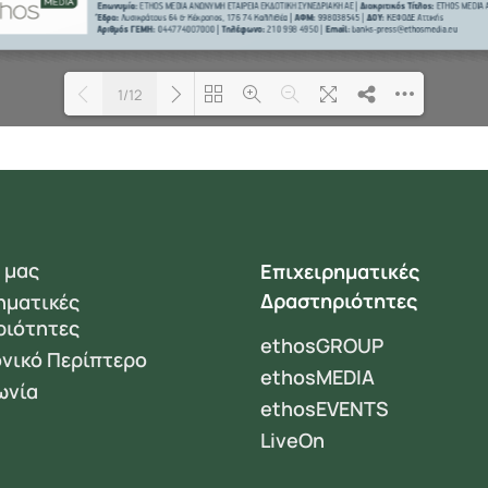
1/12
Loading PDF 67% ...
 μας
Επιχειρηματικές
Δραστηριότητες
ηματικές
ριότητες
ethosGROUP
νικό Περίπτερο
ethosMEDIA
ωνία
ethosEVENTS
LiveOn