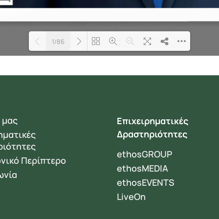
1/86
Loading PDF 100% ...
 μας
Επιχειρηματικές
Δραστηριότητες
ηματικές
ριότητες
ethosGROUP
νικό Περίπτερο
ethosMEDIA
ωνία
ethosEVENTS
LiveOn